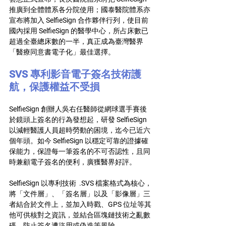
推廣到全體體系各分院使用；國泰醫院體系亦
宣布將加入 SelfieSign 合作夥伴行列，使目前
國內採用 SelfieSign 的醫學中心，所占床數已
超過全臺總床數的一半，真正成為臺灣醫界
「醫療同意書電子化」最佳選擇。
SVS 專利影音電子簽名技術護
航，保護權益不受損
SelfieSign 創辦人吳右任醫師從網球選手賽後
於鏡頭上簽名的行為發想起，研發 SelfieSign 
以減輕醫護人員超時勞動的困境，迄今已近六
個年頭。如今 SelfieSign 以穩定可靠的證據確
保能力，保證每一筆簽名的不可否認性，且同
時兼顧電子簽名的便利，廣獲醫界好評。
SelfieSign 以專利技術  .SVS 檔案格式為核心，
將「文件層」、「簽名層」以及「影像層」三
者結合於文件上，並加入時戳、GPS 位址等其
他可供核對之資訊，並結合區塊鏈技術之亂數
碼，防止簽名遭盜用或偽造等風險。