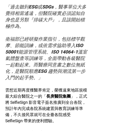
「過去聽到ESG或SDGs，醫事單位大多
覺得相當遙遠，但醫院確實必須認知自
身也是另類『排碳大戶』，且該開始積
極作為。
衛福部已經研擬作業指引，包括標竿觀
摩、節能訓練，或依需求協助導入ISO 
50001能源管理系統、ISO 14064-1溫室
氣體盤查等訓練等，全面帶動各級醫院
一起動起來。而醫療同意書之數位無紙
化，是醫院順應ESG 趨勢與潮流第一步
入門的起手勢。」
雲想近期再度獲醫界肯定，榮獲遠東地區規模
最大綜合醫院之一的「
長庚醫院集團
」，正式
將 SelfieSign 影音電子簽名推廣到全台各院，
預計年內完成各院系統建置與教育訓練等準
備，不久後民眾就可在全臺各院感受 
SelfieSign 帶來的便利體驗。