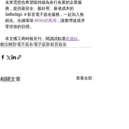
未來雲想也希望能持續為各行各業的企業服
務，提供最安全、最好用、最省成本的 
SelfieSign ＃影音電子簽名服務，一起加入無
紙化、永續環保 
#ESG的風潮
，讓臺灣達成淨
零排放的目標。
本文獲工商時報見刊，閱讀請點選
此連結
。
數位轉型
電子簽名
電子簽章
影音簽名
查看全部
相關文章