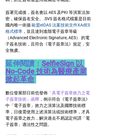
簽署完成後，簽名會以 AES 及PKI 等演算法加
密，確保簽名安全。.SVS 簽名格式檔案是目前
國內唯一依循
 歐盟eIDAS 法案技術文件XAdES
格式標準
，並且達到進階電子簽章等級
（Advanced Electronic Signature, AES） 的電
子簽名技術，且符合《電子簽章法》規定，安
全無虞。
延伸閱讀：
SelfieSign 以 
No-Code 技術為醫療產業
掀起革命
數位發展部日前也發佈
「具電子簽章效力之電
子簽章技術」函釋
，例示符合《電子簽章法》
中「電子簽章」效力之演算法及國際技術標
準，日後需使用上述演算法或技術標準，才具
電子簽章之效力，解決過去不易認定何謂「電
子簽章」適法性之問題。 