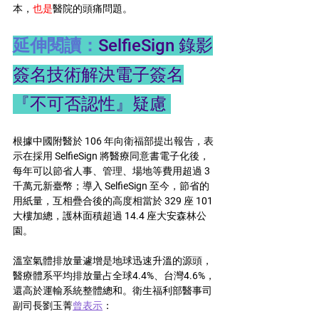
本，
也是
醫院的頭痛問題。
延伸閱讀：
SelfieSign 錄影
簽名技術解決電子簽名
『不可否認性』疑慮
根據中國附醫於 106 年向衛福部提出報告，表
示在採用 SelfieSign 將醫療同意書電子化後，
每年可以節省人事、管理、場地等費用超過 3 
千萬元新臺幣；導入 SelfieSign 至今，節省的
用紙量，互相疊合後的高度相當於 329 座 101 
大樓加總，護林面積超過 14.4 座大安森林公
園。
溫室氣體排放量遽增是地球迅速升溫的源頭，
醫療體系平均排放量占全球4.4%、台灣4.6%，
還高於運輸系統整體總和。衛生福利部醫事司
副司長劉玉菁
曾表示
：