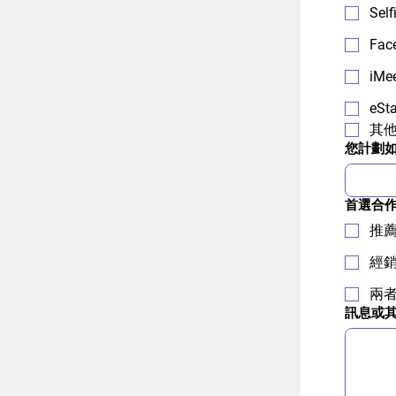
Self
Fac
iMe
eSt
其他
您計劃
首選合
推
經
兩
訊息或