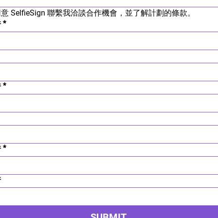
意 SelfieSign 聯繫我洽談合作機會，並了解計劃的條款。
件
*
件
*
件
*
件
SUBMIT