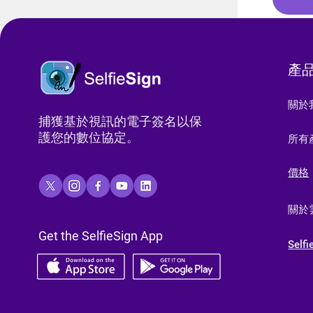
​產
關於
捕獲基於視訊的電子簽名以保
護您的數位協定。
所有
​價格
關於
Get the SelfieSign App
Selfi