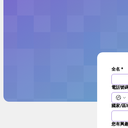
全名
*
電話號
國家/區
您有興趣