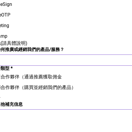
ieSign
eOTP
eting
amp
(請具體說明)
如何推廣或經銷我們的產品/服務？
作類型
*
薦合作夥伴（通過推薦獲取佣金
銷合作夥伴（購買並經銷我們的產品）
者
其他補充信息