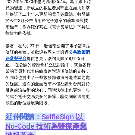
2022年至2030年也將
高達35.4%。
為了跟上時
代的變遷
，新成立的數位發展部
正在如火如荼
的修訂了二十年未更新的電子簽章法
。數發部
於今年3月公告適用於電子簽章的演算法與技
術標準，作為確保其在《電子簽章法》下具法
律效力的依據。 
接著，在6月 27 日，數發部公開了電子簽章法
修訂的初稿，並歡迎各界人士透過
公共政策網
路參與平台
提供意見
，徵詢期限至8月25日
止。 
在公開的聽證會和立法討論中，來自各行
業的官員和代表紛紛表達對這項修法的支持，
但同時也提出了一些數發部修法可能遺漏之處
的疑慮。這次的全面改革不僅凸顯出台灣對於
引進前沿技術的決心，同時法律上也更進一步
的賦予電子交易更多的保障，驅使國家邁向
更
成熟的數位發展新階段
。
延伸閱讀：
SelfieSign 
以
No-Code 
技術為醫療產業