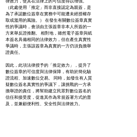
律效力，使其在法律上的可信度得以增強。
（此處使用「推定」而非直接認定為親簽，是
為了承認數位簽章在實務中可能遭未經授權存
取或濫用的風險。） 在發生有關數位簽章真實
性的爭議時，
會須由主張簽章非本人所簽的一
方來舉反證推翻。
 相對地，雖然電子簽章與紙
本簽名具備相同的法律效力，但在產生真實性
爭議時，主張該簽章為真實的一方仍須負擔舉
證責任。 
因此，此項法律授予的「
推定效力
」，提升了
數位簽章的可信度與法律保障，有助於簡化驗
證流程、加速數位交易。 同時，
如發生有人質
疑數位簽名真實性的爭議下，讓挑戰的一方承
擔舉證的責任，將幫助建立民眾對數位簽名的
信任和接受度
，促進其作為常規簽署方式的普
及，並兼顧便利性、安全性與法律效力。 