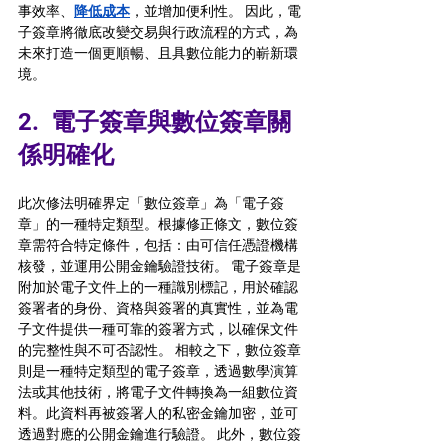
事效率、
降低成本
，並增加便利性。 因此，電
子簽章將徹底改變交易與行政流程的方式，為
未來打造一個更順暢、且具數位能力的嶄新環
境。 
2.  
電子簽章與數位簽章關
係明確化
此次修法明確界定「數位簽章」為「電子簽
章」的一種特定類型。根據修正條文，數位簽
章需符合特定條件，包括：由可信任憑證機構
核發，並運用公開金鑰驗證技術。 電子簽章是
附加於電子文件上的一種識別標記，用於確認
簽署者的身份、資格與簽署的真實性，並為電
子文件提供一種可靠的簽署方式，以確保文件
的完整性與不可否認性。 相較之下，數位簽章
則是一種特定類型的電子簽章，透過數學演算
法或其他技術，將電子文件轉換為一組數位資
料。此資料再被簽署人的私密金鑰加密，並可
透過對應的公開金鑰進行驗證。 此外，數位簽