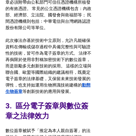
章必須附帶由公私部門可信任憑證機構所核發
的有效憑證。 常見的公立憑證機構包含：內政
部、經濟部、立法院、國發會與衛福部等； 民
間憑證機構則包括：中華電信與台灣網路認證
股份有限公司等單位。 
此次修法亦基於技術中立原則，允許凡能確保
資料在傳輸或儲存過程中具備完整性與可驗證
性的技術，皆可作為電子簽章的方式。 法律不
再侷限於使用非對稱加密技術下的數位簽章，
而是鼓勵多元創新技術的採用。 這樣的立場與
聯合國、歐盟等國際組織的建議相符，既奠定
電子簽章的法律基礎，又保留未來技術發展的
彈性，也支持如運用生物辨識技術建構的
動態
生物簽章
等創新技術的應用與發展。 
3.  
區分電子簽章與數位簽
章之法律效力
數位簽章被賦予「推定為本人親自簽署」的法