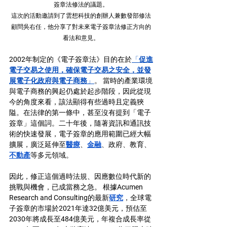
簽章法修法的議題。
這次的活動邀請到了雲想科技的創辦人兼數發部修法
顧問吳右任，他分享了對未來電子簽章法修正方向的
看法和意見。
2002年制定的《電子簽章法》目的在於
「
促進
電子交易之使用，確保電子交易之安全，並發
展電子化政府與電子商務
」
。 當時的產業環境
與電子商務的興起仍處於起步階段，因此從現
今的角度來看，該法顯得有些過時且定義狹
隘。
在法律的第一條中，甚至沒有提到「電子
簽章」這個詞。
二十年後，
隨著資訊和通訊技
術的快速發展
，電子簽章的
應用範圍已經大幅
擴展
，廣泛延伸至
醫療
、
金融
、政府、教育、
不動產
等多元領域。 
因此，修正這個過時法規、因應數位時代新的
挑戰與機會，已成當務之急。 根據Acumen 
Research and Consulting的最新
研究
，全球電
子簽章的市場於2021年達32億美元，預估至
2030年將成長至484億美元，年複合成長率
從