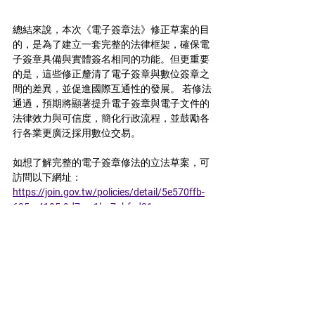
總結來說，本次《電子簽章法》修正草案的目
的，是為了建立一套完整的法律框架，確保電
子簽章具備與實體簽名相同的功能。但更重要
的是，這些修正釐清了電子簽章與數位簽章之
間的差異，並促進國際互通性的發展。 若修法
通過，預期將顯著提升電子簽章與電子文件的
法律效力與可信度，簡化行政流程，並鼓勵各
行各業更廣泛採用數位交易。 
如想了解完整的電子簽章修法的立法草案，可
訪問以下網址：
https://join.gov.tw/policies/detail/5e570ffb-
635a-4105-9d7e-a1ba7abfcd31
這篇文章的英文簡化版本原刊登在電子時報：
點擊此閱讀原文文章
數位轉型
電子簽名
電子簽章
影音簽名
數位簽章
遠端簽署
SelfieSign
ThinkCloud
電子印信
數位皮夾
雲想科技
紙本簽名
數位信任
eIDAS
數位身分驗證