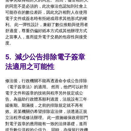
需事先取得相對人的同意。 
然而，儘管相對人
的同意不是必須的，此次修法也認知到社會上
可能存在的數位差距
，因此
允許相對人在使用
電子文件或簽名時有拒絕或尋求其他形式的權
利
。 此一彈性設計，兼顧了數位推動與使用者
舒適度，尊重仍偏好紙本方式或其他辦理方式
之當事人，進而提升電子交易的包容性與接受
度。 
5.  
減少公告排除電子簽章
法適用之可能性
修法後，行政機關不能再透過命令或公告
排除
《電子簽章法》的適用。 然而，
他們可以針對
電子文件和簽章的技術與程序另外規定或公
告。
為協助行政體系順利過渡，法規設有三年
緩衝期。期滿後，
之前的排除規定就不再有
效。
若某機關仍
希望排除這法律
，須透過正規
立法程序或修法辦理。 此一措施確保政府部門
對電子簽章的應用能有一致的法律基礎，進而
提升數位流程的公信力。 同時，亦保留行政機