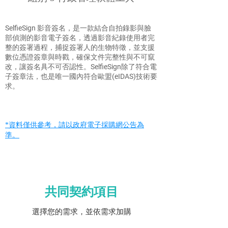
SelfieSign 影音簽名，是一款結合自拍錄影與臉
部偵測的影音電子簽名，透過影音紀錄使用者完
整的簽署過程，捕捉簽署人的生物特徵，並支援
數位憑證簽章與時戳，確保文件完整性與不可竄
改，讓簽名具不可否認性。SelfieSign除了符合電
子簽章法，也是唯一國內符合歐盟(eIDAS)技術要
求。
*資料僅供參考，請以政府電子採購網公告為
準。
​共同契約項目
​選擇您的需求，並依需求加購