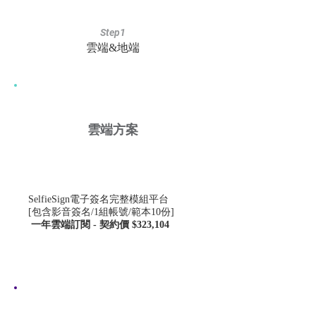
Step1
雲端&地端
雲端方案
項次579
SelfieSign電子簽名完整模組平台
[包含影音簽名/1組帳號/範本10份]
一年雲端訂閱 - 契約價 $323,104