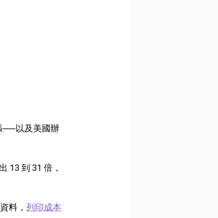
張──以及美國辦
 到 31 倍，
資料，
列印成本