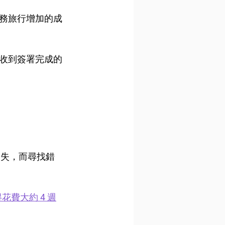
務旅行增加的成
收到簽署完成的
遺失，而尋找錯
花費大約 4 週