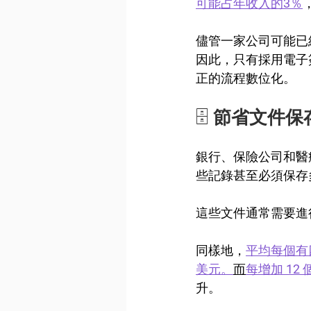
可能占年收入的3％
儘管一家公司可能已
因此，只有採用電子
正的流程數位化。
🗄️ 
節省文件保
銀行、保險公司和醫
些記錄甚至必須保存
這些文件通常需要進
同樣地，
平均每個有四
美元。
而
每增加 12
升。