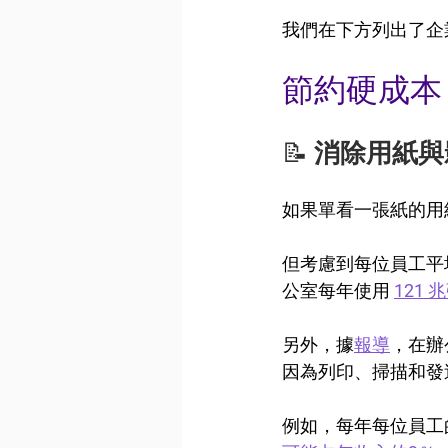
我們在下方列出了企
節約硬成本
📝 
消除用紙與
如果單看一張紙的用
但考慮到每位員工平
公室每年使用 
121 
另外，據
報導
，在辦
因為列印、掃描和發
例如，每年每位員工