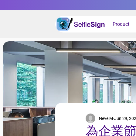
Product
Neve M
Jun 29, 20
為企業