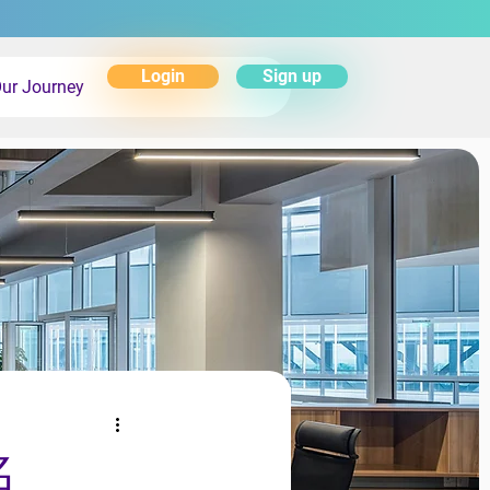
Login
Sign up
ur Journey
名