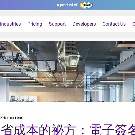
A product of
Industries
Pricing
Support
Developers
Contact Us
O
23
6 min read
節省成本的祕方：電子簽